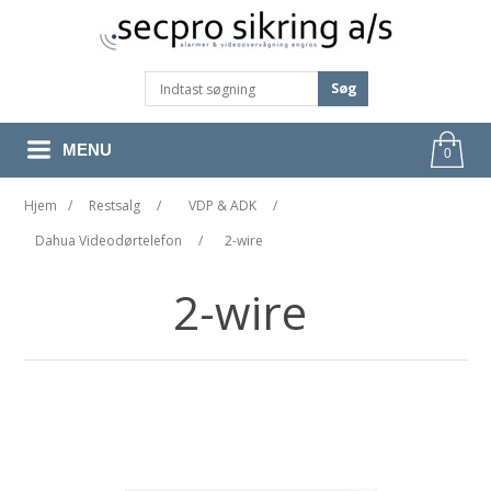
Søg
MENU
0
Hjem
/
Restsalg
/
VDP & ADK
/
Dahua Videodørtelefon
/
2-wire
2-wire