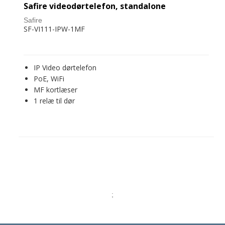
Safire videodørtelefon, standalone
Safire
SF-VI111-IPW-1MF
IP Video dørtelefon
PoE, WiFi
MF kortlæser
1 relæ til dør
;