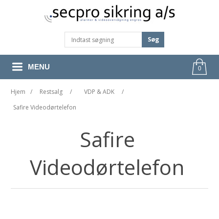
Søg
MENU
0
Hjem
/
Restsalg
/
VDP & ADK
/
Safire Videodørtelefon
Safire
Videodørtelefon