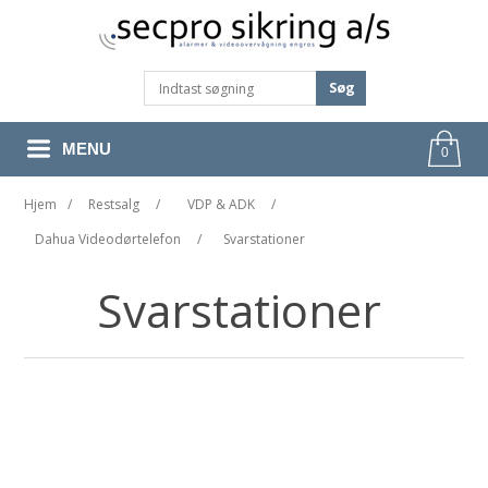
Søg
MENU
0
Hjem
/
Restsalg
/
VDP & ADK
/
Dahua Videodørtelefon
/
Svarstationer
Svarstationer