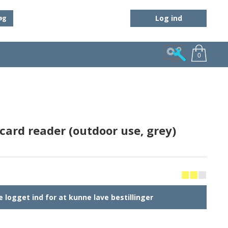
Log ind
øg
0
card reader (outdoor use, grey)
 logget ind for at kunne lave bestillinger