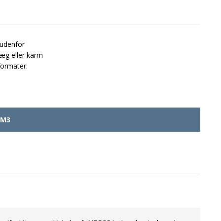
udenfor
æg eller karm
formater:
MM3