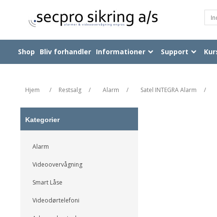
Shop
Bliv forhandler
Informationer
Support
Kur
Hjem
/
Restsalg
/
Alarm
/
Satel INTEGRA Alarm
/
Kategorier
Alarm
Videoovervågning
Smart Låse
Videodørtelefoni