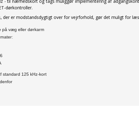
 - til nærhedskort og tags muliggør implementering af adgangskont
-dørkontroller.
 der er modstandsdygtigt over for vejrforhold, gør det muligt for læse
e på væg eller dørkarm
rmater:
26
A
f standard 125 kHz-kort
denfor