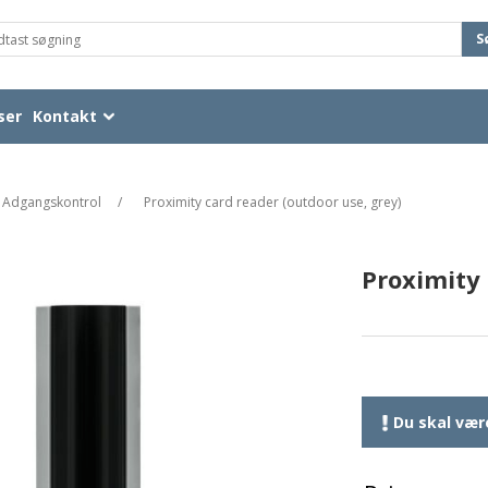
S
ser
Kontakt
Adgangskontrol
/
Proximity card reader (outdoor use, grey)
Proximity 
Du skal være