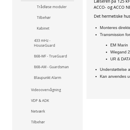
Læseren på 125 kHz
ACCO- og ACCO NET
Trådløse moduler
Det hermetiske hus,
Tilbehør
Monteres direkt
Kabinet
Transmission fo
433 mHz -
EM Marin
HouseGuard
Wiegand 
868-WF - TrueGuard
UR & DAT
868-AM - Guardsman
Understøttelse a
Kan anvendes u
Blaupunkt Alarm
Videoovervågning
VDP & ADK
Netværk
Tilbehør