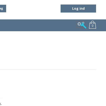
Log ind
øg
0
U-