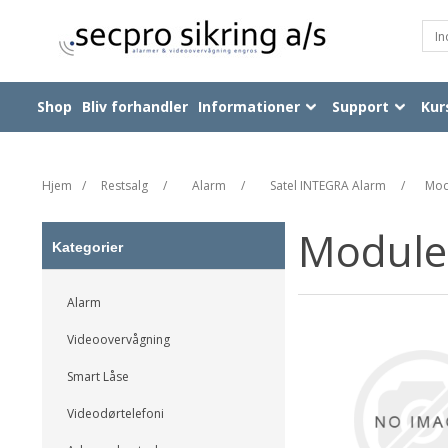
Shop
Bliv forhandler
Informationer
Support
Kur
Hjem
/
Restsalg
/
Alarm
/
Satel INTEGRA Alarm
/
Mod
Module
Kategorier
Alarm
Videoovervågning
Smart Låse
Videodørtelefoni