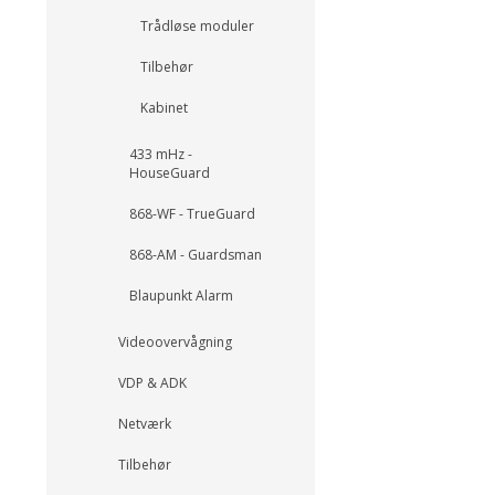
Trådløse moduler
Tilbehør
Kabinet
433 mHz -
HouseGuard
868-WF - TrueGuard
868-AM - Guardsman
Blaupunkt Alarm
Videoovervågning
VDP & ADK
Netværk
Tilbehør