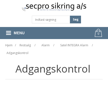
Søg
MENU
0
Hjem
/
Restsalg
/
Alarm
/
Satel INTEGRA Alarm
/
Adgangskontrol
Adgangskontrol