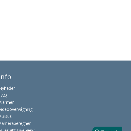
Info
Nyheder
FAQ
Alarmer
Videoovervågning
Kursus
Kameraberegner
Milesight Live View