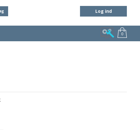
Log ind
øg
0
k