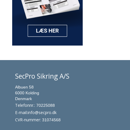
SecPro Sikring A/S
Albuen 58
6000 Kolding
Denmark
Telefonnr.
:
70225088
E-mail
:
info@secpro.dk
CVR-nummer
:
31074568