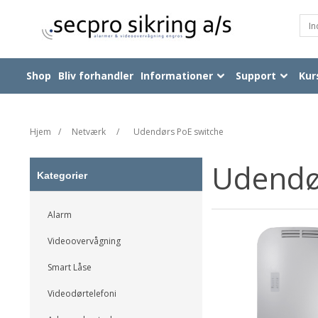
Shop
Bliv forhandler
Informationer
Support
Kur
Hjem
/
Netværk
/
Udendørs PoE switche
Udendø
Kategorier
Alarm
Videoovervågning
Smart Låse
Videodørtelefoni