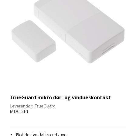
TrueGuard mikro dør- og vindueskontakt
Leverandør:
TrueGuard
MDC-3F1
Flot design, Mikro udgave