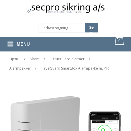
Sø
G
0
MENU
Hjem
/
Alarm
/
TrueGuard alarmer
/
Alarmpakker
/
TrueGuard SmartBox Alarmpakke m. PIR