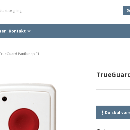
S
ser
Kontakt
TrueGuard Panikknap F1
TrueGuard
Du skal være