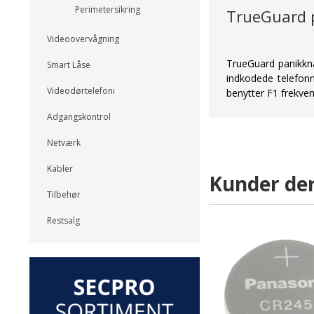
Perimetersikring
TrueGuard 
Videoovervågning
TrueGuard panikkn
Smart Låse
indkodede telefon
Videodørtelefoni
benytter F1 frekve
Adgangskontrol
Netværk
Kabler
Kunder der
Tilbehør
Restsalg