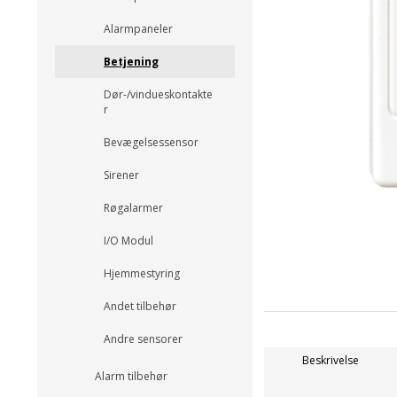
Alarmpaneler
Betjening
Dør-/vindueskontakte
r
Bevægelsessensor
Sirener
Røgalarmer
I/O Modul
Hjemmestyring
Andet tilbehør
Andre sensorer
Beskrivelse
Alarm tilbehør