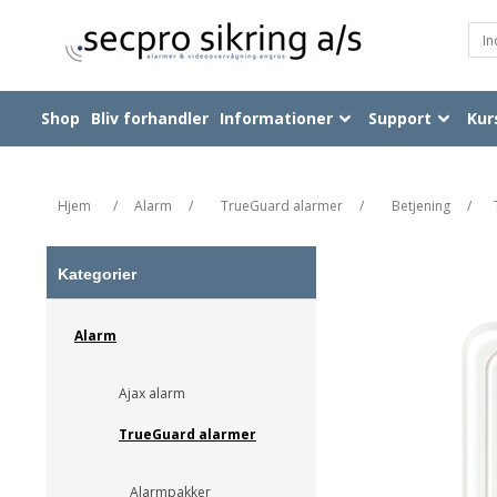
Shop
Bliv forhandler
Informationer
Support
Kur
Hjem
/
Alarm
/
TrueGuard alarmer
/
Betjening
/
Kategorier
Alarm
Ajax alarm
TrueGuard alarmer
Alarmpakker