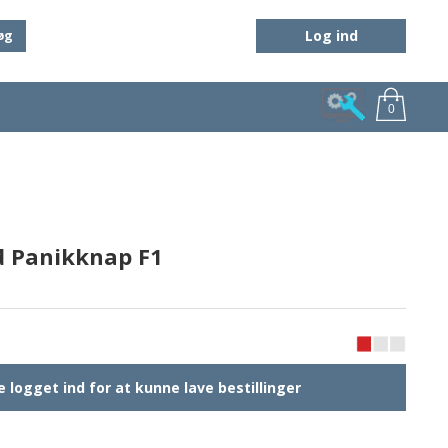
Log ind
øg
0
 Panikknap F1
 logget ind for at kunne lave bestillinger