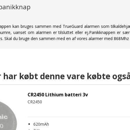
panikknap
appen kan bruges sammen med TrueGuard alarmen som tilkaldehjælp.M
numre, uanset om alarmen er tilsluttet eller ej.Panikknappen er s
ns. Skal du bruge den sammen med en af vores alarmer med 868Mhz W
 har købt denne vare købte ogs
CR2450 Lithium batteri 3v
CR2450
620mAh