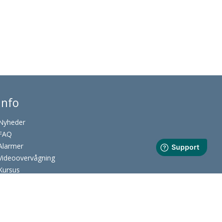
Info
Nyheder
FAQ
Alarmer
Videoovervågning
Kursus
Kameraberegner
Milesight Live View