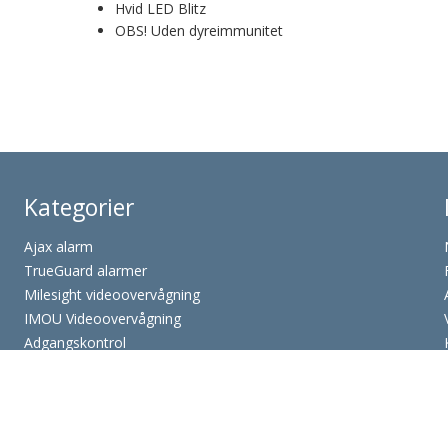
Hvid LED Blitz
OBS! Uden dyreimmunitet
Kategorier
Ajax alarm
TrueGuard alarmer
Milesight videoovervågning
IMOU Videoovervågning
Adgangskontrol
Se mere