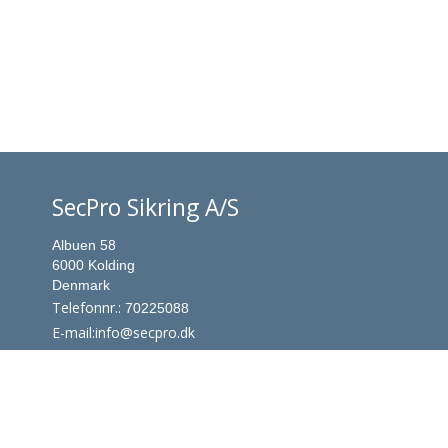
SecPro Sikring A/S
Albuen 58
6000 Kolding
Denmark
Telefonnr.
:
70225088
E-mail
:
info@secpro.dk
CVR-nummer
:
31074568