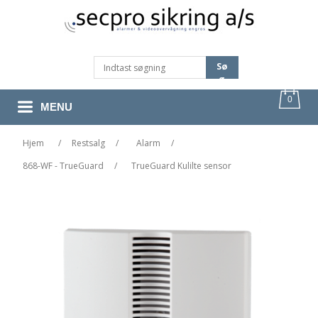
Sø
G
0
MENU
Hjem
/
Restsalg
/
Alarm
/
868-WF - TrueGuard
/
TrueGuard Kulilte sensor