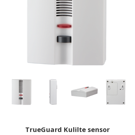
TrueGuard Kulilte sensor