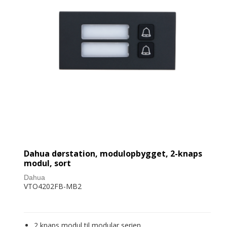
Dahua dørstation, modulopbygget, 2-knaps
modul, sort
Dahua
VTO4202FB-MB2
2 knaps modul til modular serien