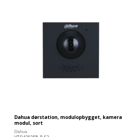
Dahua dørstation, modulopbygget, kamera
modul, sort
Dahua
VTO4202FB-P-S2