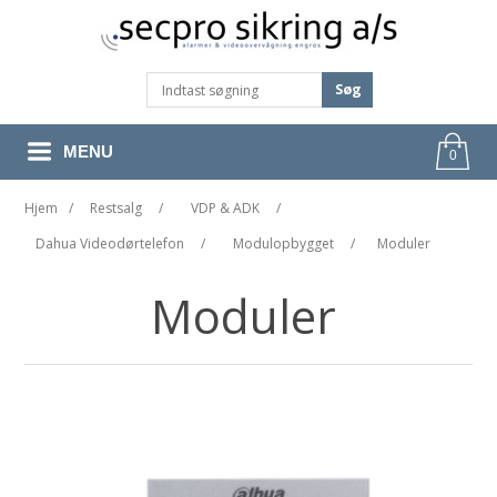
Søg
MENU
0
Hjem
/
Restsalg
/
VDP & ADK
/
Dahua Videodørtelefon
/
Modulopbygget
/
Moduler
Moduler