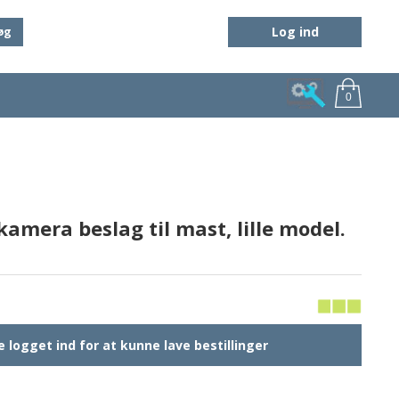
Log ind
øg
0
kamera beslag til mast, lille model.
 logget ind for at kunne lave bestillinger