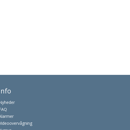
Info
Nyheder
FAQ
Alarmer
Videoovervågning