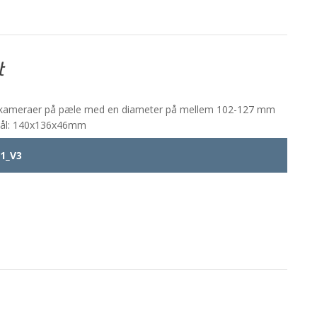
af kameraer på pæle med en diameter på mellem 102-127 mm
Mål: 140x136x46mm
1_V3