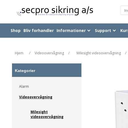
Shop
Bliv forhandler
Informationer
Support
Kur
Hjem
/
Videoovervågning
/
Milesight videoovervågning
/
Kategorier
Alarm
Videoovervågning
Milesight
videoovervågning