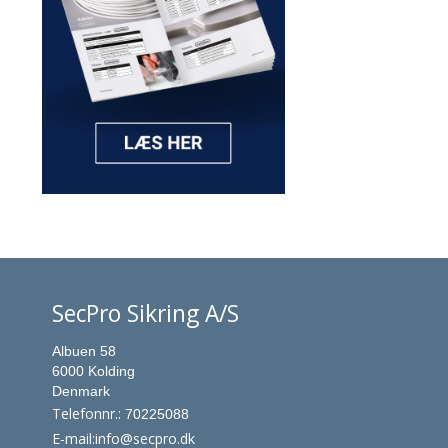
SecPro Sikring A/S
Albuen 58
6000 Kolding
Denmark
Telefonnr.
:
70225088
E-mail
:
info@secpro.dk