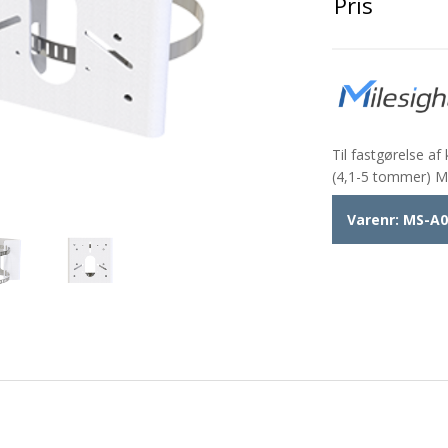
Pris
Til fastgørelse 
(4,1-5 tommer) 
Varenr:
MS-A0