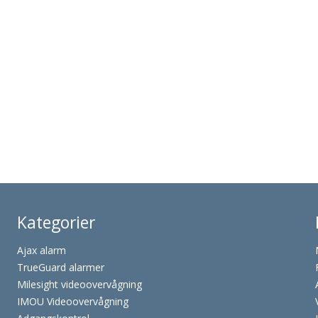
Kategorier
Ajax alarm
TrueGuard alarmer
Milesight videoovervågning
IMOU Videoovervågning