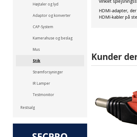
Vinklet splejsningss
Højtaler og lyd
HDMI-adapter, der g
Adaptor og konverter
HDMI-kabler på sted
CAP-System
Kamerahuse og beslag
Mus
Kunder der
Stik
Strømforsyninger
IR Lamper
Testmonitor
Restsalg