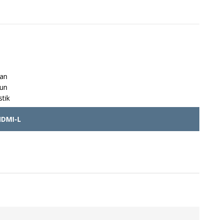
han
hun
stik
DMI-L