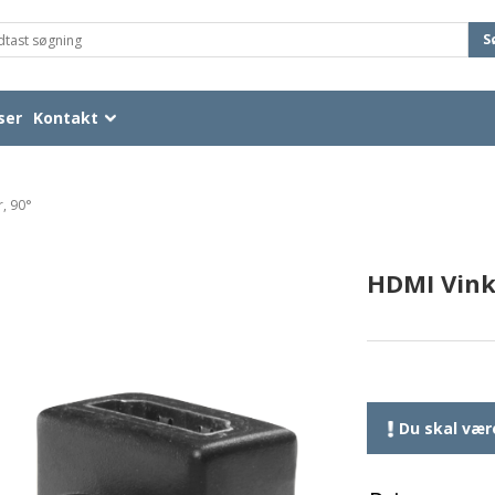
S
ser
Kontakt
, 90°
HDMI Vinke
Du skal være