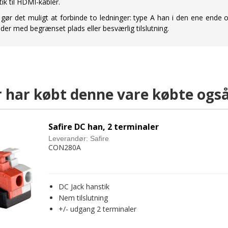
tik til HDMI-kabler.
ør det muligt at forbinde to ledninger: type A han i den ene ende og
er med begrænset plads eller besværlig tilslutning.
 har købt denne vare købte ogs
Safire DC han, 2 terminaler
Leverandør:
Safire
CON280A
DC Jack hanstik
Nem tilslutning
+/- udgang 2 terminaler