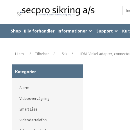
Shop
Bliv forhandler
Informationer
Support
Kur
Hjem
/
Tilbehør
/
Stik
/
HDMI Vinkel adapter, connector
Kategorier
Alarm
Videoovervågning
Smart Låse
Videodørtelefoni