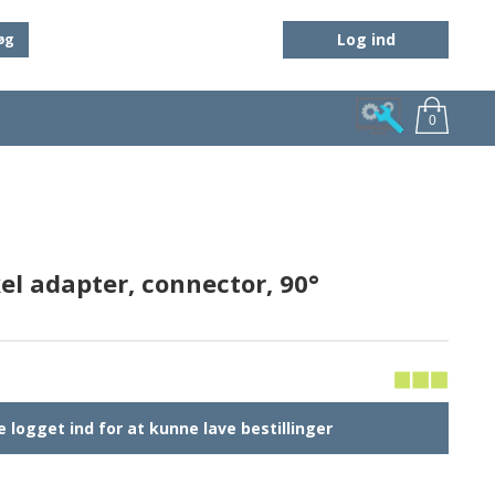
Log ind
øg
0
l adapter, connector, 90°
 logget ind for at kunne lave bestillinger