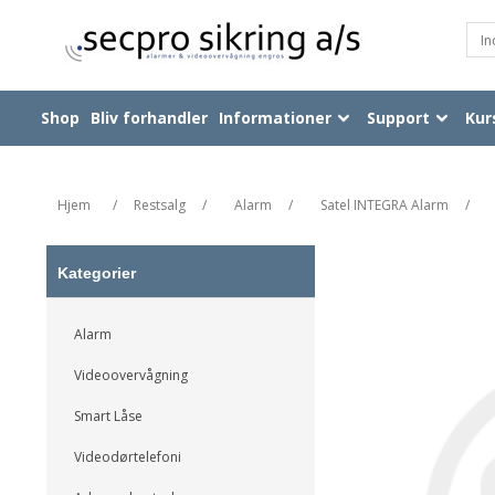
Shop
Bliv forhandler
Informationer
Support
Kur
Hjem
/
Restsalg
/
Alarm
/
Satel INTEGRA Alarm
/
Kategorier
Alarm
Videoovervågning
Smart Låse
Videodørtelefoni