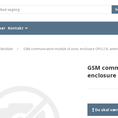
S
ser
Kontakt
Moduler
/
GSM communication module (4 zone, enclosure OPU-2 B, anten
GSM commu
enclosure
Du skal være