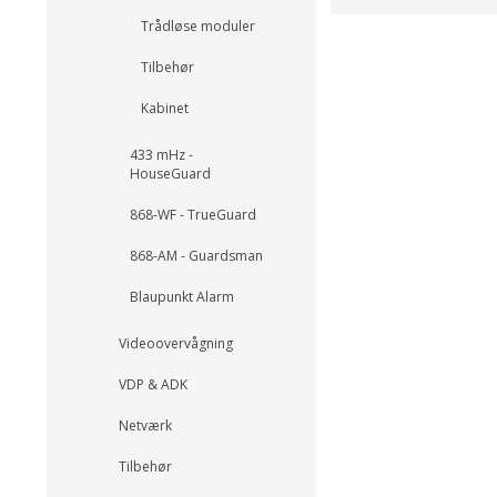
Trådløse moduler
Tilbehør
Kabinet
433 mHz -
HouseGuard
868-WF - TrueGuard
868-AM - Guardsman
Blaupunkt Alarm
Videoovervågning
VDP & ADK
Netværk
Tilbehør