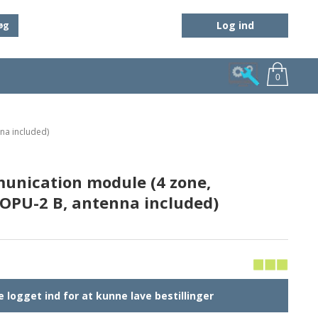
Log ind
øg
0
na included)
nication module (4 zone,
 OPU-2 B, antenna included)
 logget ind for at kunne lave bestillinger