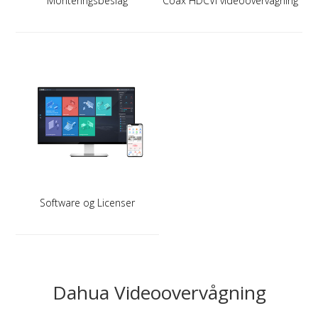
Monteringsbeslag
Coax HDCVI videoovervågning
Software og Licenser
Dahua Videoovervågning