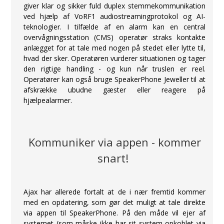
giver klar og sikker fuld duplex stemmekommunikation
ved hjælp af VoRF1 audiostreamingprotokol og AI-
teknologier. I tilfælde af en alarm kan en central
overvågningsstation (CMS) operatør straks kontakte
anlægget for at tale med nogen på stedet eller lytte til,
hvad der sker. Operatøren vurderer situationen og tager
den rigtige handling - og kun når truslen er reel.
Operatører kan også bruge SpeakerPhone Jeweller til at
afskrække ubudne gæster eller reagere på
hjælpealarmer.
Kommuniker via appen - kommer
snart!
Ajax har allerede fortalt at de i nær fremtid kommer
med en opdatering, som gør det muligt at tale direkte
via appen til SpeakerPhone. På den måde vil ejer af
systemet (som måske ikke har sit system opkoblet via