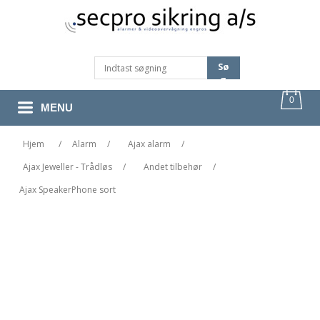
Sø
G
0
MENU
Hjem
/
Alarm
/
Ajax alarm
/
Ajax Jeweller - Trådløs
/
Andet tilbehør
/
Ajax SpeakerPhone sort