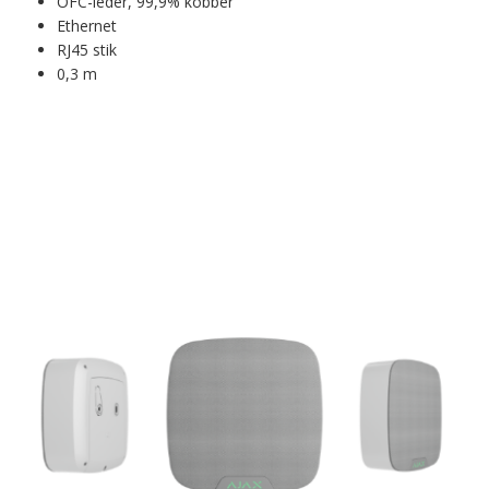
OFC-leder, 99,9% kobber
Ethernet
RJ45 stik
0,3 m