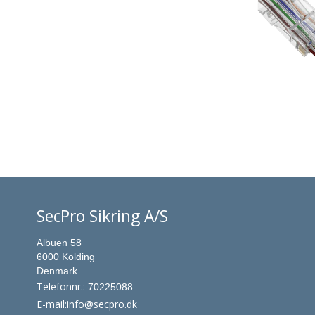
SecPro Sikring A/S
Albuen 58
6000 Kolding
Denmark
Telefonnr.
:
70225088
E-mail
:
info@secpro.dk