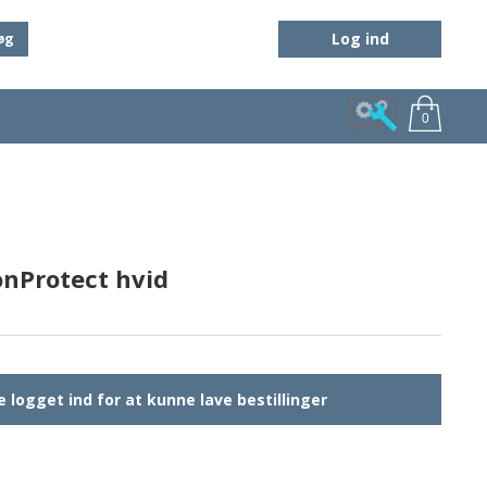
Log ind
øg
0
onProtect hvid
 logget ind for at kunne lave bestillinger