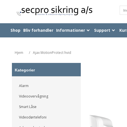
Shop
Bliv forhandler
Informationer
Support
Kur
Hjem
/
Ajax MotionProtect hvid
Kategorier
Alarm
Videoovervågning
Smart Låse
Videodørtelefoni