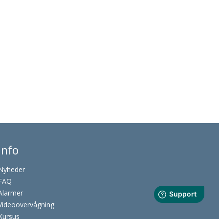
Info
Nyheder
FAQ
Alarmer
Videoovervågning
Kursus