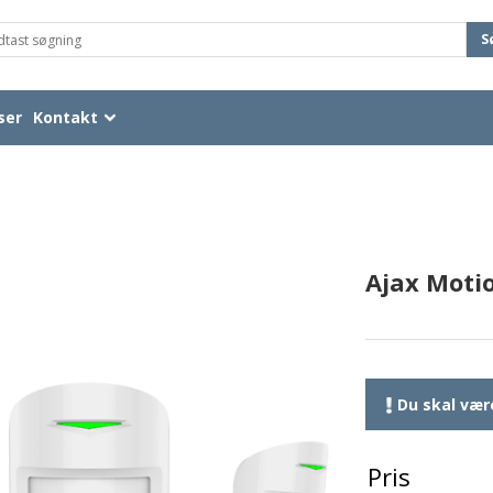
S
ser
Kontakt
Ajax Moti
Du skal være
Pris