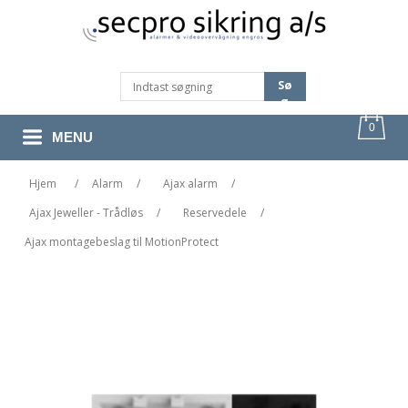
Sø
G
0
MENU
Hjem
/
Alarm
/
Ajax alarm
/
Ajax Jeweller - Trådløs
/
Reservedele
/
Ajax montagebeslag til MotionProtect