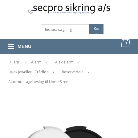
Sø
G
0
MENU
Hjem
/
Alarm
/
Ajax alarm
/
Ajax Jeweller - Trådløs
/
Reservedele
/
Ajax montagebeslag til HomeSiren