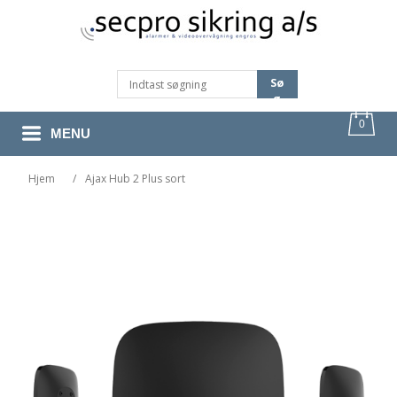
Sø
G
0
MENU
Hjem
/
Ajax Hub 2 Plus sort