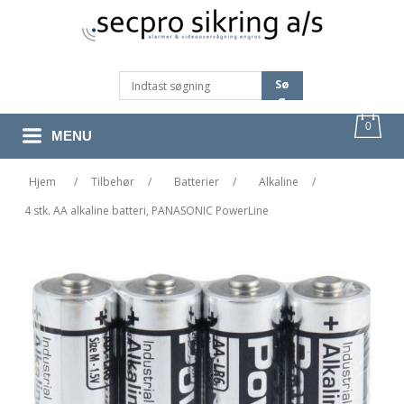
Sø
G
0
MENU
Hjem
/
Tilbehør
/
Batterier
/
Alkaline
/
4 stk. AA alkaline batteri, PANASONIC PowerLine