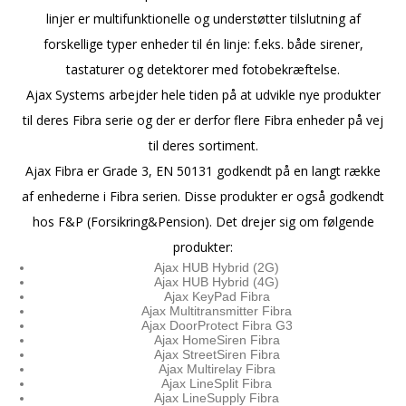
linjer er multifunktionelle og understøtter tilslutning af
forskellige typer enheder til én linje: f.eks. både sirener,
tastaturer og detektorer med fotobekræftelse.
Ajax Systems arbejder hele tiden på at udvikle nye produkter
til deres Fibra serie og der er derfor flere Fibra enheder på vej
til deres sortiment.
Ajax Fibra er Grade 3, EN 50131 godkendt på en langt række
af enhederne i Fibra serien. Disse produkter er også godkendt
hos F&P (Forsikring&Pension). Det drejer sig om følgende
produkter:
Ajax HUB Hybrid (2G)
Ajax HUB Hybrid (4G)
Ajax KeyPad Fibra
Ajax Multitransmitter Fibra
Ajax DoorProtect Fibra G3
Ajax HomeSiren Fibra
Ajax StreetSiren Fibra
Ajax Multirelay Fibra
Ajax LineSplit Fibra
Ajax LineSupply Fibra