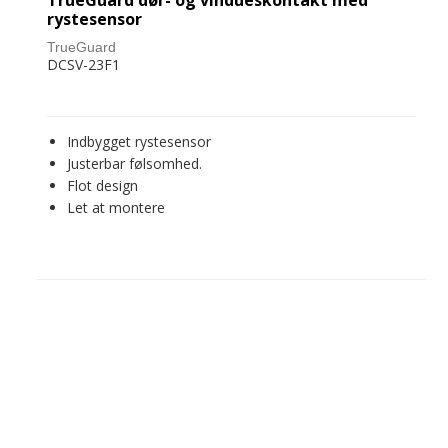
TrueGuard dør- og vindueskontakt med
rystesensor
TrueGuard
DCSV-23F1
Indbygget rystesensor
Justerbar følsomhed.
Flot design
Let at montere