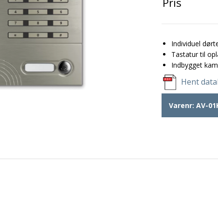
Pris
Individuel dør
Tastatur til op
Indbygget kam
Hent data
Varenr:
AV-01