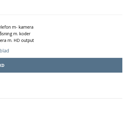
telefon m- kamera
låsning m. koder
era m. HD output
blad
KD