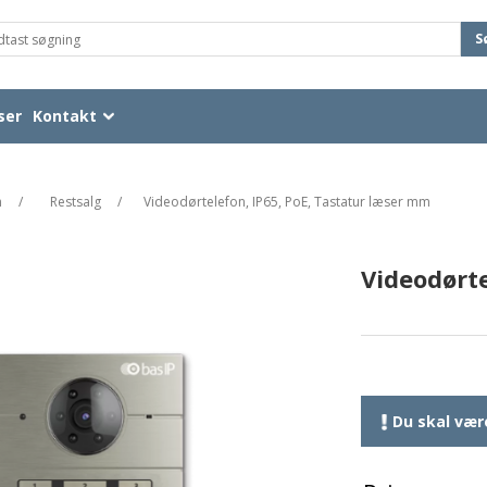
S
ser
Kontakt
n
/
Restsalg
/
Videodørtelefon, IP65, PoE, Tastatur læser mm
Videodørte
Du skal være