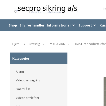
Shop
Bliv forhandler
Informationer
Support
Kur
Hjem
/
Restsalg
/
VDP & ADK
/
BAS IP Videodørtelefo
Kategorier
Alarm
Videoovervågning
Smart Låse
Videodørtelefoni