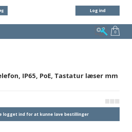
Log ind
øg
0
lefon, IP65, PoE, Tastatur læser mm
 logget ind for at kunne lave bestillinger