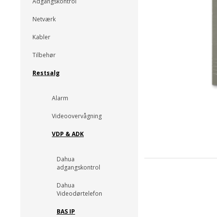
Adgangskontrol
Netværk
Kabler
Tilbehør
Restsalg
Alarm
Videoovervågning
VDP & ADK
Dahua
adgangskontrol
Dahua
Videodørtelefon
BAS IP