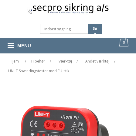
Sø
G
0
MENU
Hjem
/
Tilbehør
/
Værktøj
/
Andet værktøj
/
UNI-T Spændingstester med EU-stik