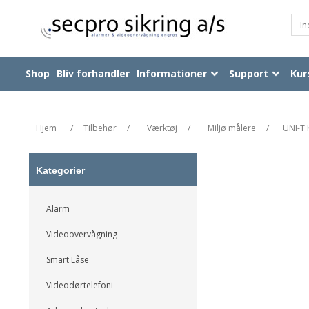
Shop
Bliv forhandler
Informationer
Support
Kur
Hjem
/
Tilbehør
/
Værktøj
/
Miljø målere
/
UNI-T 
Kategorier
Alarm
Videoovervågning
Smart Låse
Videodørtelefoni