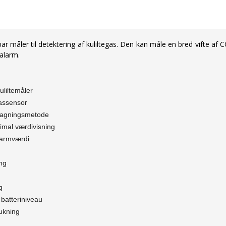
 måler til detektering af kuliltegas. Den kan måle en bred vifte af 
 alarm.
uliltemåler
assensor
tagningsmetode
imal værdivisning
larmværdi
ng
g
t batteriniveau
ukning