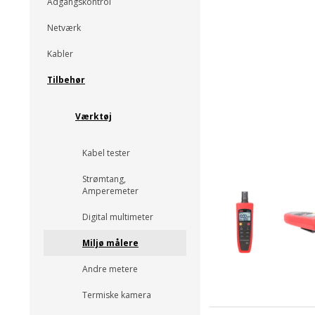
Adgangskontrol
Netværk
Kabler
Tilbehør
Værktøj
Kabel tester
Strømtang,
Amperemeter
Digital multimeter
Miljø målere
Andre metere
Termiske kamera