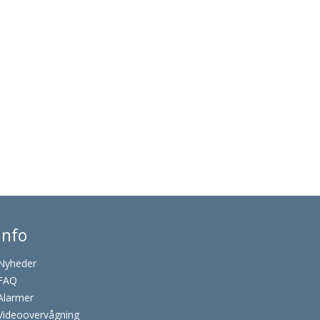
Info
Nyheder
FAQ
Alarmer
Videoovervågning