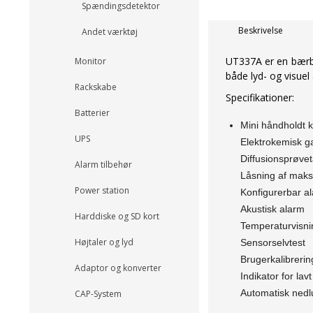
Spændingsdetektor
Beskrivelse
Andet værktøj
UT337A er en bærbar
Monitor
både lyd- og visuel
Rackskabe
Specifikationer:
Batterier
Mini håndholdt k
UPS
Elektrokemisk g
Diffusionsprøve
Alarm tilbehør
Låsning af maks
Power station
Konfigurerbar a
Akustisk alarm
Harddiske og SD kort
Temperaturvisni
Højtaler og lyd
Sensorselvtest
Brugerkalibrerin
Adaptor og konverter
Indikator for lav
Automatisk nedl
CAP-System