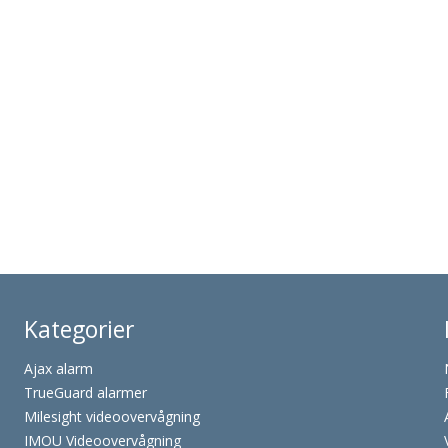
Kategorier
Ajax alarm
TrueGuard alarmer
Milesight videoovervågning
IMOU Videoovervågning