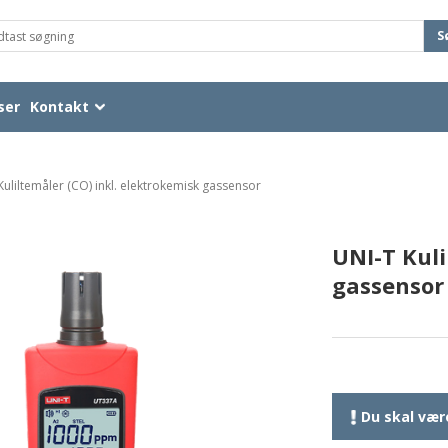
S
ser
Kontakt
Kuliltemåler (CO) inkl. elektrokemisk gassensor
UNI-T Kuli
gassensor
Du skal være