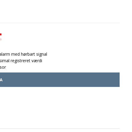
alarm med hørbart signal
simal registreret værdi
nsor
A