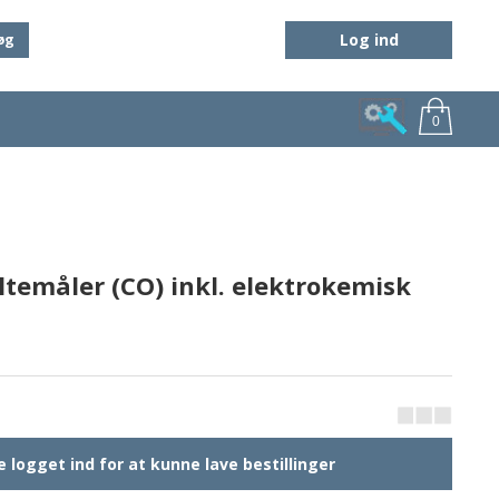
Log ind
øg
0
ltemåler (CO) inkl. elektrokemisk
 logget ind for at kunne lave bestillinger