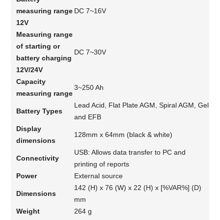
measuring range
DC 7~16V
12V
Measuring range
of starting or
DC 7~30V
battery charging
12V/24V
Capacity
3~250 Ah
measuring range
Lead Acid, Flat Plate AGM, Spiral AGM, Gel
Battery Types
and EFB
Display
128mm x 64mm (black & white)
dimensions
USB: Allows data transfer to PC and
Connectivity
printing of reports
Power
External source
142 (H) x 76 (W) x 22 (H) x [%VAR%] (D)
Dimensions
mm
Weight
264 g