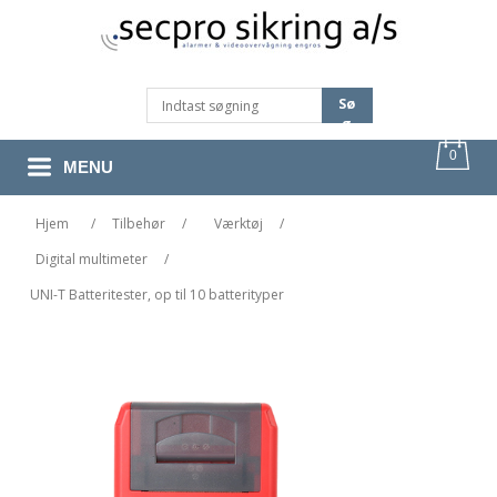
Sø
G
0
MENU
Hjem
/
Tilbehør
/
Værktøj
/
Digital multimeter
/
UNI-T Batteritester, op til 10 batterityper