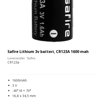
Safire Lithium 3v batteri, CR123A 1600 mah
Leverandør:
Safire
CR123a
1600mAh
3 V
-40° til + 70°
16,8 x 34,5 mm