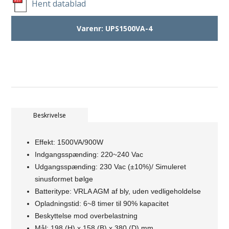
Hent datablad
Varenr:
UPS1500VA-4
Beskrivelse
Effekt: 1500VA/900W
Indgangsspænding: 220~240 Vac
Udgangsspænding: 230 Vac (±10%)/ Simuleret
sinusformet bølge
Batteritype: VRLA AGM af bly, uden vedligeholdelse
Opladningstid: 6~8 timer til 90% kapacitet
Beskyttelse mod overbelastning
Mål: 198 (H) x 158 (B) x 380 (D) mm