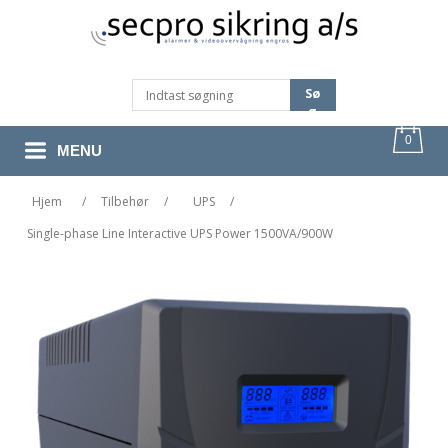
Sø
G
0
MENU
Hjem
/
Tilbehør
/
UPS
/
Single-phase Line Interactive UPS Power 1500VA/900W