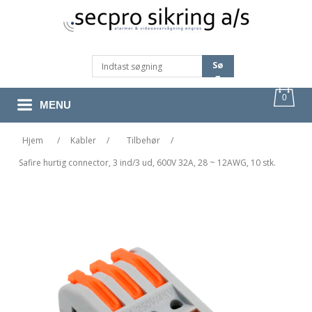
Sø
G
0
MENU
Hjem
/
Kabler
/
Tilbehør
/
Safire hurtig connector, 3 ind/3 ud, 600V 32A, 28 ~ 12AWG, 10 stk.