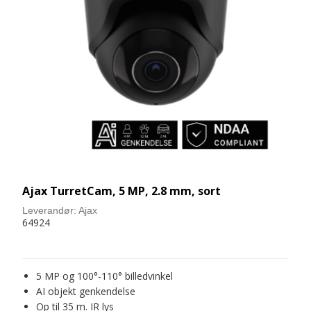
Ajax TurretCam, 5 MP, 2.8 mm, sort
Leverandør:
Ajax
64924
5 MP og 100°-110° billedvinkel
AI objekt genkendelse
Op til 35 m. IR lys