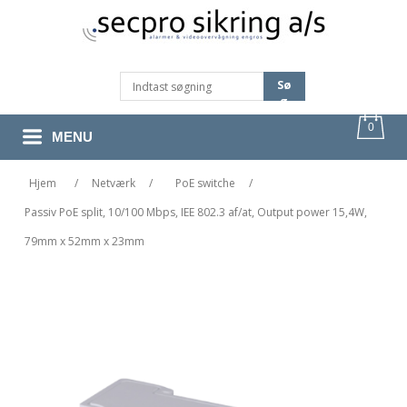
Sø
G
0
MENU
Hjem
/
Netværk
/
PoE switche
/
Passiv PoE split, 10/100 Mbps, IEE 802.3 af/at, Output power 15,4W,
79mm x 52mm x 23mm