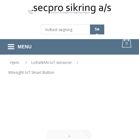
Sø
G
0
MENU
Hjem
/
LoRaWAN IoT sensorer
/
Milesight IoT Smart Button