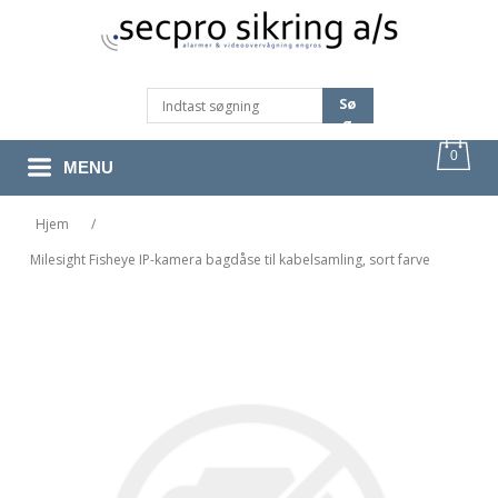
Sø
G
0
MENU
Hjem
/
Milesight Fisheye IP-kamera bagdåse til kabelsamling, sort farve