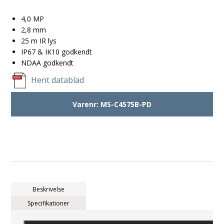
4,0 MP
2,8 mm
25 m IR lys
IP67 & IK10 godkendt
NDAA godkendt
Hent datablad
Varenr:
MS-C4575B-PD
Beskrivelse
Specifikationer