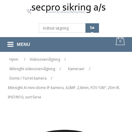
Sø
G
0
MENU
Hjem
/
Videoovervågning
/
Milesight videoovervågning
/
Kameraer
/
Dome / Turret kamera
/
Milesight AI mini-dome IP-kamera, 4,0MP, 2,8mm, FOV 106°, 25m IR,
IP67/IK10, sort farve