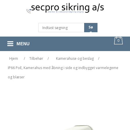
Sø
G
0
MENU
Hjem
/
Tilbehør
/
Kamerahuse og beslag
/
IP66 PoE, Kamerahus med åbning i side og indbygget varmelegeme
og blæser