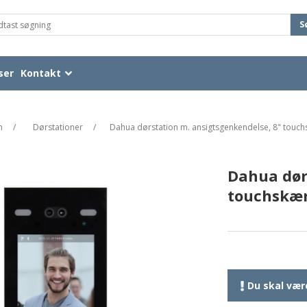
S
ser
Kontakt
n
/
Dørstationer
/
Dahua dørstation m. ansigtsgenkendelse, 8" touc
Dahua dør
touchskæ
Du skal være