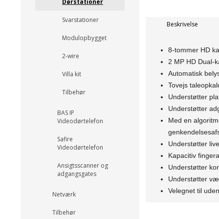
Dørstationer
Svarstationer
Beskrivelse
Modulopbygget
8-tommer HD ka
2-wire
2 MP HD Dual-ka
Automatisk bely
Villa kit
Tovejs taleopkal
Tilbehør
Understøtter pla
Understøtter adg
BAS IP
Med en algoritme
Videodørtelefon
genkendelsesafs
Safire
Understøtter liv
Videodørtelefon
Kapacitiv finge
Ansigtsscanner og
Understøtter ko
adgangsgates
Understøtter væ
Velegnet til ude
Netværk
Tilbehør