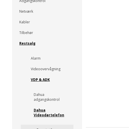
Adgangskontrol
Netværk
Kabler
Tilbehør
Restsalg
Alarm
Videoovervågning
VDP & ADK
Dahua
adgangskontrol
Dahua
Videodørtelefon