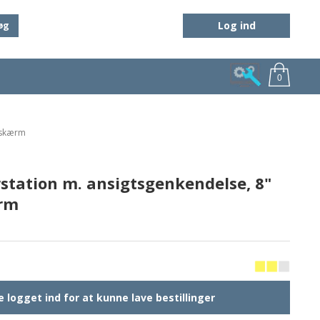
Log ind
øg
0
hskærm
station m. ansigtsgenkendelse, 8"
rm
 logget ind for at kunne lave bestillinger