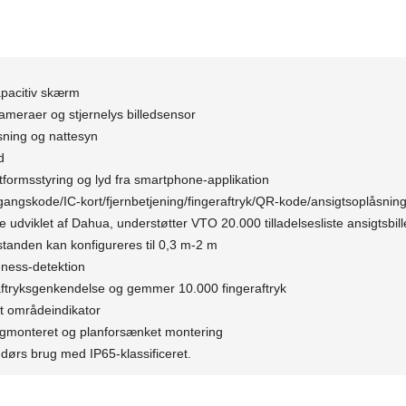
pacitiv skærm
meraer og stjernelys billedsensor
sning og nattesyn
d
tformsstyring og lyd fra smartphone-applikation
angskode/IC-kort/fjernbetjening/fingeraftryk/QR-kode/ansigtsoplåsnin
 udviklet af Dahua, understøtter VTO 20.000 tilladelsesliste ansigtsbil
tanden kan konfigureres til 0,3 m-2 m
eness-detektion
raftryksgenkendelse og gemmer 10.000 fingeraftryk
rt områdeindikator
gmonteret og planforsænket montering
ndørs brug med IP65-klassificeret.