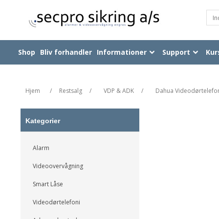
Shop
Bliv forhandler
Informationer
Support
Kur
Hjem
/
Restsalg
/
VDP & ADK
/
Dahua Videodørtelefo
Kategorier
Alarm
Videoovervågning
Smart Låse
Videodørtelefoni