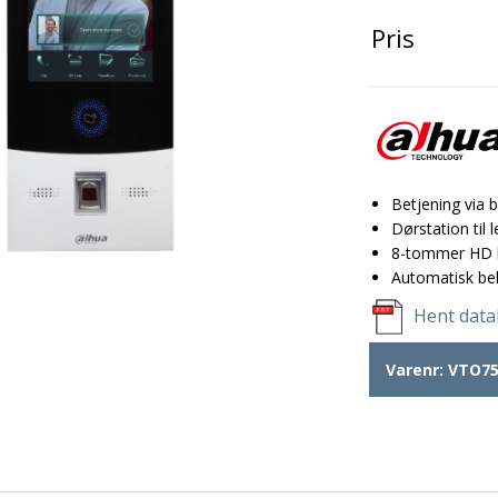
Pris
Betjening via b
Dørstation til l
8-tommer HD 
Automatisk bel
Hent data
Varenr:
VTO75