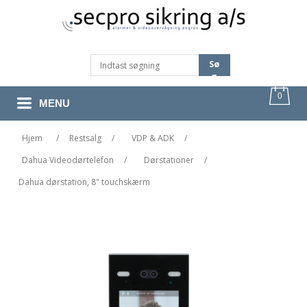
Sø
G
0
MENU
Hjem
/
Restsalg
/
VDP & ADK
/
Dahua Videodørtelefon
/
Dørstationer
/
Dahua dørstation, 8" touchskærm