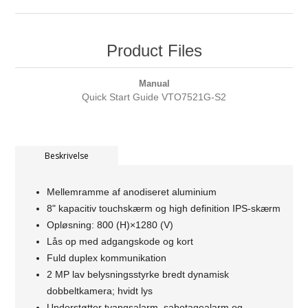
Product Files
Manual
Quick Start Guide VTO7521G-S2
Beskrivelse
Mellemramme af anodiseret aluminium
8" kapacitiv touchskærm og high definition IPS-skærm
Opløsning: 800 (H)×1280 (V)
Lås op med adgangskode og kort
Fuld duplex kommunikation
2 MP lav belysningsstyrke bredt dynamisk
dobbeltkamera; hvidt lys
Understøtter tvangsalarm, sabotagealarm og