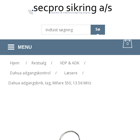
Sø
G
0
MENU
Hjem
/
Restsalg
/
VDP & ADK
/
Dahua adgangskontrol
/
Læsere
/
Dahua adgangsbrik, tag, Mifare S50, 13.56 MHz