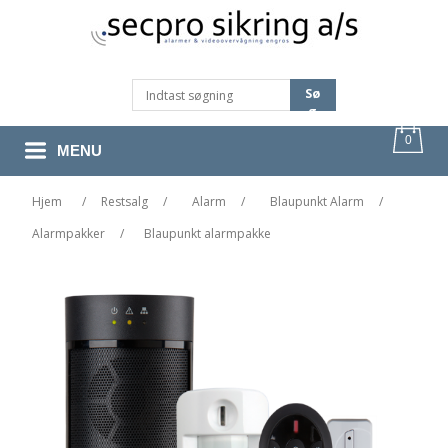
Sø
G
0
MENU
Hjem
/
Restsalg
/
Alarm
/
Blaupunkt Alarm
/
Alarmpakker
/
Blaupunkt alarmpakke