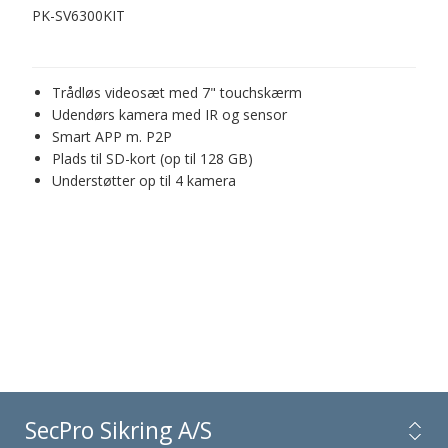
PK-SV6300KIT
Trådløs videosæt med 7" touchskærm
Udendørs kamera med IR og sensor
Smart APP m. P2P
Plads til SD-kort (op til 128 GB)
Understøtter op til 4 kamera
SecPro Sikring A/S