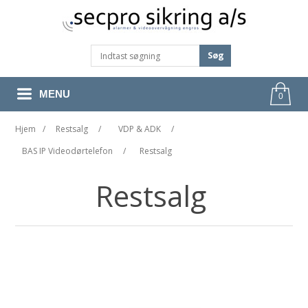
Søg
MENU
0
Hjem
/
Restsalg
/
VDP & ADK
/
BAS IP Videodørtelefon
/
Restsalg
Restsalg