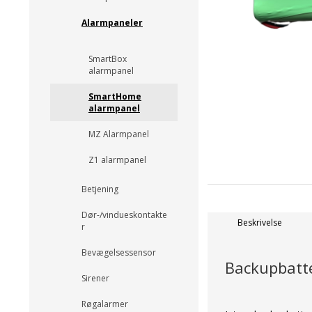
Alarmpaneler
SmartBox
alarmpanel
SmartHome
alarmpanel
MZ Alarmpanel
Z1 alarmpanel
Betjening
Dør-/vindueskontakte
Beskrivelse
r
Bevægelsessensor
Backupbatte
Sirener
Røgalarmer