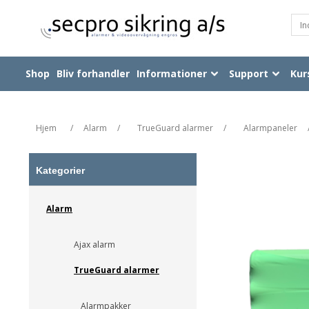
Shop
Bliv forhandler
Informationer
Support
Kur
Hjem
/
Alarm
/
TrueGuard alarmer
/
Alarmpaneler
Kategorier
Alarm
Ajax alarm
TrueGuard alarmer
Alarmpakker