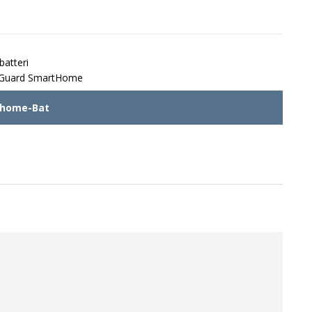
batteri
ueGuard SmartHome
home-Bat