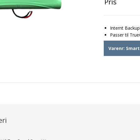
Pris
Internt Backup
Passer til Tr
Varenr:
Smart
ri