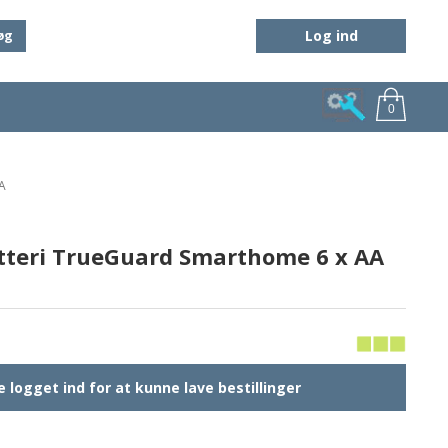
Log ind
øg
0
A
teri TrueGuard Smarthome 6 x AA
 logget ind for at kunne lave bestillinger