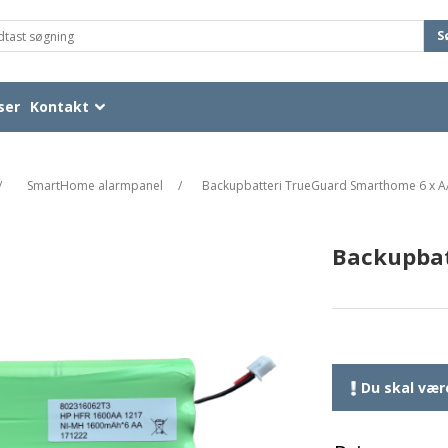
S
ser
Kontakt
/
SmartHome alarmpanel
/
Backupbatteri TrueGuard Smarthome 6 x A
Backupbat
Du skal være