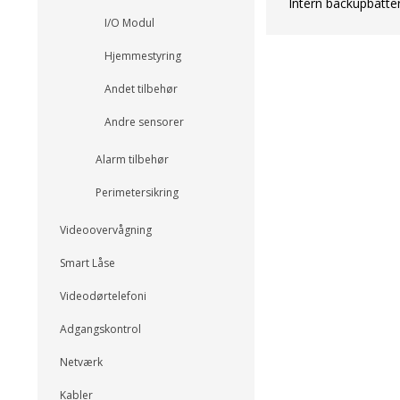
Intern backupbatte
I/O Modul
Hjemmestyring
Andet tilbehør
Andre sensorer
Alarm tilbehør
Perimetersikring
Videoovervågning
Smart Låse
Videodørtelefoni
Adgangskontrol
Netværk
Kabler