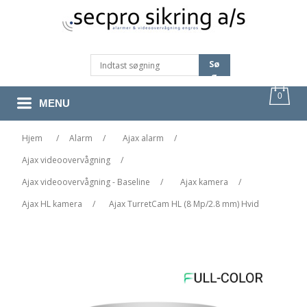
Sø
G
0
MENU
Hjem
/
Alarm
/
Ajax alarm
/
Ajax videoovervågning
/
Ajax videoovervågning - Baseline
/
Ajax kamera
/
Ajax HL kamera
/
Ajax TurretCam HL (8 Mp/2.8 mm) Hvid