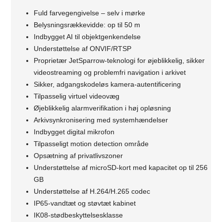
Fuld farvegengivelse – selv i mørke
Belysningsrækkevidde: op til 50 m
Indbygget AI til objektgenkendelse
Understøttelse af ONVIF/RTSP
Proprietær JetSparrow-teknologi for øjeblikkelig, sikker
videostreaming og problemfri navigation i arkivet
Sikker, adgangskodeløs kamera-autentificering
Tilpasselig virtuel videovæg
Øjeblikkelig alarmverifikation i høj opløsning
Arkivsynkronisering med systemhændelser
Indbygget digital mikrofon
Tilpasseligt motion detection område
Opsætning af privatlivszoner
Understøttelse af microSD-kort med kapacitet op til 256
GB
Understøttelse af H.264/H.265 codec
IP65-vandtæt og støvtæt kabinet
IK08-stødbeskyttelsesklasse