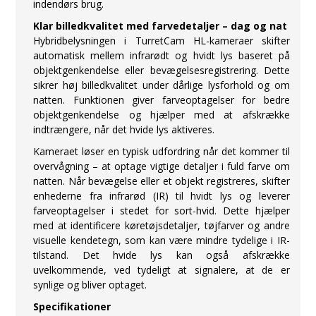
indendørs brug.
Klar billedkvalitet med farvedetaljer – dag og nat
Hybridbelysningen i TurretCam HL-kameraer skifter
automatisk mellem infrarødt og hvidt lys baseret på
objektgenkendelse eller bevægelsesregistrering. Dette
sikrer høj billedkvalitet under dårlige lysforhold og om
natten. Funktionen giver farveoptagelser for bedre
objektgenkendelse og hjælper med at afskrække
indtrængere, når det hvide lys aktiveres.
Kameraet løser en typisk udfordring når det kommer til
overvågning – at optage vigtige detaljer i fuld farve om
natten. Når bevægelse eller et objekt registreres, skifter
enhederne fra infrarød (IR) til hvidt lys og leverer
farveoptagelser i stedet for sort-hvid. Dette hjælper
med at identificere køretøjsdetaljer, tøjfarver og andre
visuelle kendetegn, som kan være mindre tydelige i IR-
tilstand. Det hvide lys kan også afskrække
uvelkommende, ved tydeligt at signalere, at de er
synlige og bliver optaget.
Specifikationer