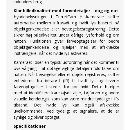
indendørs brug.
Klar billedkvalitet med farvedetaljer – dag og nat
Hybridbelysningen i TurretCam HL-kameraer skifter
automatisk mellem infrarødt og hvidt lys baseret på
objektgenkendelse eller bevægelsesregistrering. Dette
sikrer høj billedkvalitet under dårlige lysforhold og om
natten. Funktionen giver farveoptagelser for bedre
objektgenkendelse og hjælper med at afskrække
indtrængere, når det hvide lys aktiveres.
Kameraet løser en typisk udfordring når det kommer til
overvågning – at optage vigtige detaljer i fuld farve om
natten. Når bevægelse eller et objekt registreres, skifter
enhederne fra infrarød (IR) til hvidt lys og leverer
farveoptagelser i stedet for sort-hvid. Dette hjælper
med at identificere køretøjsdetaljer, tøjfarver og andre
visuelle kendetegn, som kan være mindre tydelige i IR-
tilstand. Det hvide lys kan også afskrække
uvelkommende, ved tydeligt at signalere, at de er
synlige og bliver optaget.
Specifikationer