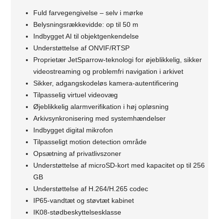
Fuld farvegengivelse – selv i mørke
Belysningsrækkevidde: op til 50 m
Indbygget AI til objektgenkendelse
Understøttelse af ONVIF/RTSP
Proprietær JetSparrow-teknologi for øjeblikkelig, sikker
videostreaming og problemfri navigation i arkivet
Sikker, adgangskodeløs kamera-autentificering
Tilpasselig virtuel videovæg
Øjeblikkelig alarmverifikation i høj opløsning
Arkivsynkronisering med systemhændelser
Indbygget digital mikrofon
Tilpasseligt motion detection område
Opsætning af privatlivszoner
Understøttelse af microSD-kort med kapacitet op til 256
GB
Understøttelse af H.264/H.265 codec
IP65-vandtæt og støvtæt kabinet
IK08-stødbeskyttelsesklasse