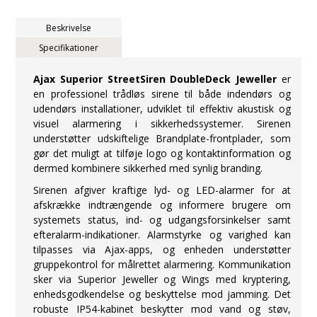
Beskrivelse
Specifikationer
Ajax Superior StreetSiren DoubleDeck Jeweller
er
en professionel trådløs sirene til både indendørs og
udendørs installationer, udviklet til effektiv akustisk og
visuel alarmering i sikkerhedssystemer. Sirenen
understøtter udskiftelige Brandplate-frontplader, som
gør det muligt at tilføje logo og kontaktinformation og
dermed kombinere sikkerhed med synlig branding.
Sirenen afgiver kraftige lyd- og LED-alarmer for at
afskrække indtrængende og informere brugere om
systemets status, ind- og udgangsforsinkelser samt
efteralarm-indikationer. Alarmstyrke og varighed kan
tilpasses via Ajax-apps, og enheden understøtter
gruppekontrol for målrettet alarmering. Kommunikation
sker via Superior Jeweller og Wings med kryptering,
enhedsgodkendelse og beskyttelse mod jamming. Det
robuste IP54-kabinet beskytter mod vand og støv,