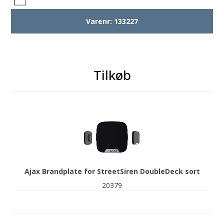
Varenr:
133227
Tilkøb
Ajax Brandplate for StreetSiren DoubleDeck sort
20379