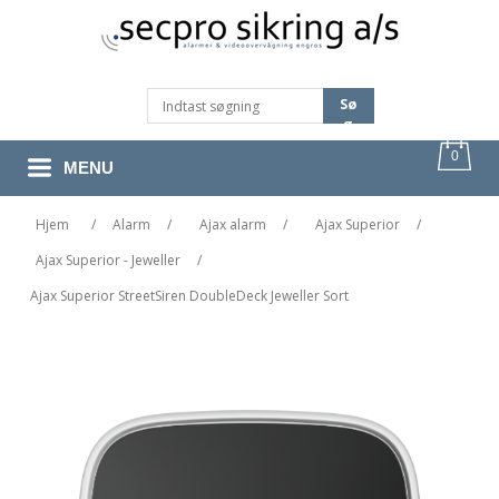
Sø
G
0
MENU
Hjem
/
Alarm
/
Ajax alarm
/
Ajax Superior
/
Ajax Superior - Jeweller
/
Ajax Superior StreetSiren DoubleDeck Jeweller Sort