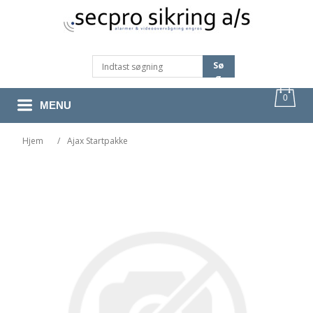
Sø
G
0
MENU
Hjem
/
Ajax Startpakke