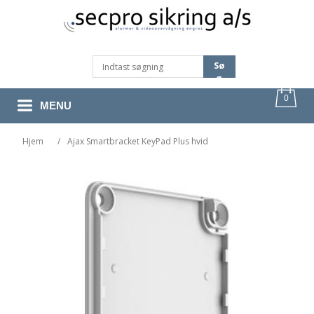
Sø
G
0
MENU
Hjem
/
Ajax Smartbracket KeyPad Plus hvid