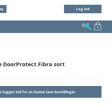
Log ind
øg
0
e DoorProtect Fibra sort
 logget ind for at kunne lave bestillinger