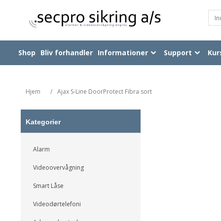
Shop
Bliv forhandler
Informationer
Support
Kur
Hjem
/
Ajax S-Line DoorProtect Fibra sort
Kategorier
Alarm
Videoovervågning
Smart Låse
Videodørtelefoni