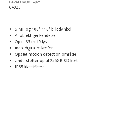
Leverandør:
Ajax
64923
5 MP og 100°-110° billedvinkel
AI objekt genkendelse
Op til 35 m. IR lys
Indb. digital mikrofon
Opsæt motion detection område
Understøtter op til 256GB SD kort
IP65 klassificeret