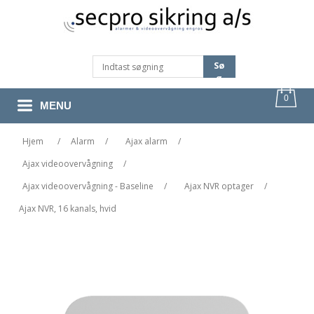
Sø
G
0
MENU
Hjem
/
Alarm
/
Ajax alarm
/
Ajax videoovervågning
/
Ajax videoovervågning - Baseline
/
Ajax NVR optager
/
Ajax NVR, 16 kanals, hvid