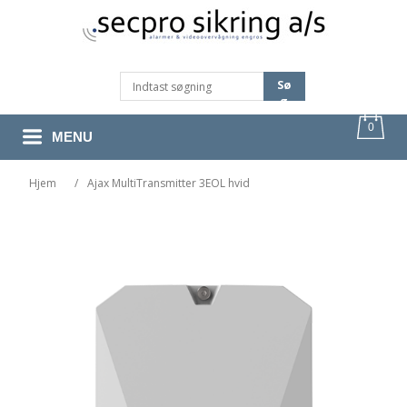
Sø
G
0
MENU
Hjem
/
Ajax MultiTransmitter 3EOL hvid