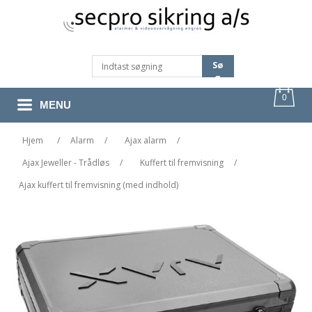
Sø
G
0
MENU
Hjem
/
Alarm
/
Ajax alarm
/
Ajax Jeweller - Trådløs
/
Kuffert til fremvisning
/
Ajax kuffert til fremvisning (med indhold)