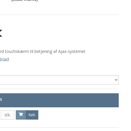
ed touchskærm til betjening af Ajax-systemet
blad
t
stk.
Køb