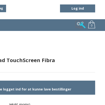
Log ind
øg
0
ad TouchScreen Fibra
 logget ind for at kunne lave bestillinger
(ekskl. moms)