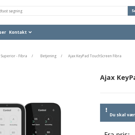
S
ser
Kontakt
 Superior - Fibra
/
Betjening
/
Ajax KeyPad TouchScreen Fibra
Ajax KeyP
Du skal være
Fra pris: