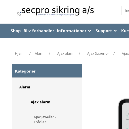
Shop
Bliv forhandler
Informationer
Support
Kur
Hjem
/
Alarm
/
Ajax alarm
/
Ajax Superior
/
Ajax
Kategorier
Alarm
Ajax alarm
Ajax Jeweller -
Trådløs