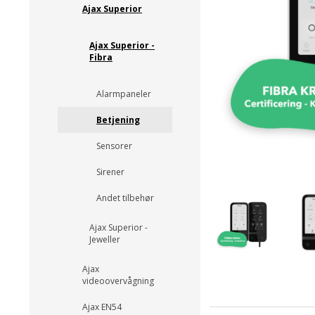
Ajax Superior
Ajax Superior -
Fibra
Alarmpaneler
Betjening
Sensorer
Sirener
Andet tilbehør
Ajax Superior -
Jeweller
Ajax
videoovervågning
Ajax EN54