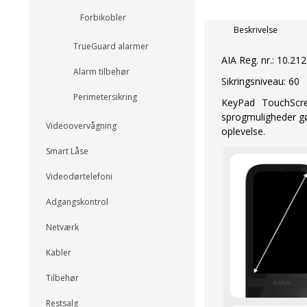
Forbikobler
Beskrivelse
TrueGuard alarmer
AIA Reg. nr.: 10.21
Alarm tilbehør
Sikringsniveau: 60
Perimetersikring
KeyPad TouchScree
sprogmuligheder gø
Videoovervågning
oplevelse.
Smart Låse
Videodørtelefoni
Adgangskontrol
Netværk
Kabler
Tilbehør
Restsalg